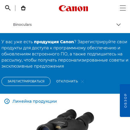
Canon Logo, back t


Op
Binoculars
Пере
Canon
У вас уже есть
продукция Canon
? Зарегистрируйте свои
Онлайн-поддержка по потребительской продукции
продукты для доступа к программному обеспечению и
обновлениям встроенного ПО, а также подпишитесь на
Онлайн-поддержка по потребительской продукции
рассылку, чтобы получать персонализированные советы и
эксклюзивные предложения
ОТКЛОНИТЬ
ЗАРЕГИСТРИРОВАТЬСЯ
ОБЗОР
Линейка продукции
