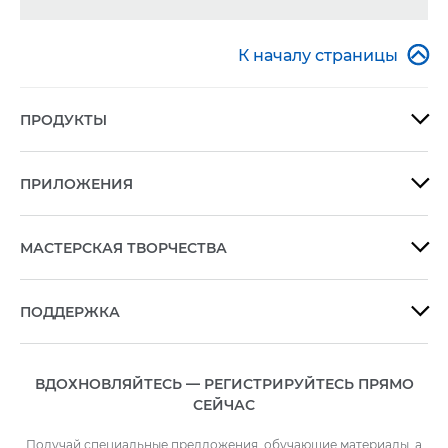

К началу страницы
ПРОДУКТЫ

ПРИЛОЖЕНИЯ

МАСТЕРСКАЯ ТВОРЧЕСТВА

ПОДДЕРЖКА

ВДОХНОВЛЯЙТЕСЬ — РЕГИСТРИРУЙТЕСЬ ПРЯМО
СЕЙЧАС
Получай специальные предложения, обучающие материалы, а