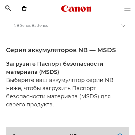
Canon Logo, back t


Op
NB Series Batteries
Пере
Canon
Material safety data sheets
Серия аккумуляторов NB — MSDS
Загрузите Паспорт безопасности
материала (MSDS)
Выберите ваш аккумулятор серии NB
ниже, чтобы загрузить Паспорт
безопасности материала (MSDS) для
своего продукта.