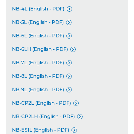
NB-4L (English - PDF)

NB-5L (English - PDF)

NB-6L (English - PDF)

NB-6LH (English - PDF)

NB-7L (English - PDF)

NB-8L (English - PDF)

NB-9L (English - PDF)

NB-CP2L (English - PDF)

NB-CP2LH (English - PDF)

NB-ES1L (English - PDF)
