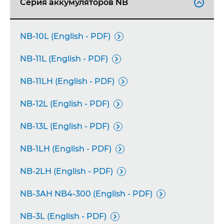
Серия аккумуляторов NB

NB-10L (English - PDF)

NB-11L (English - PDF)

NB-11LH (English - PDF)

NB-12L (English - PDF)

NB-13L (English - PDF)

NB-1LH (English - PDF)

NB-2LH (English - PDF)

NB-3AH NB4-300 (English - PDF)

NB-3L (English - PDF)
