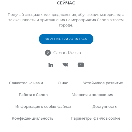
СЕЙЧАС
Получай специальные предложения, обучающие материалы, а
также новости и приглашения на мероприятия Canon в твоем
городе.
ЗАРЕГИСТРИРОВАТЬСЯ
Canon Russia




Свяжитесь с нами
О нас
Устойчивое развитие
Работа в Canon
Условия и положения
Информация о cookie-файлах
Доступность
Конфиденциальность
Параметры файлов cookie