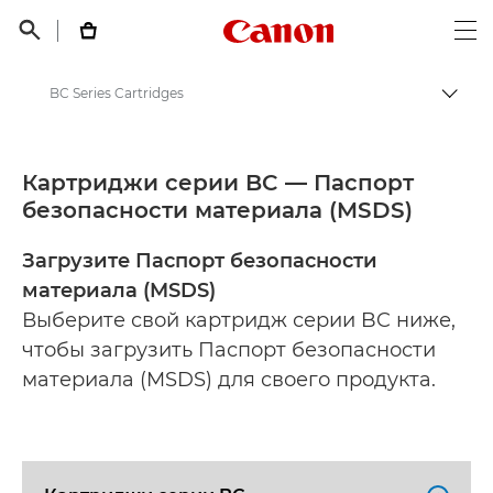
Canon Logo, back t


Op
BC Series Cartridges
Пере
Canon
Material safety data sheets
Картриджи серии BC — Паспорт
безопасности материала (MSDS)
Загрузите Паспорт безопасности
материала (MSDS)
Выберите свой картридж серии BC ниже,
чтобы загрузить Паспорт безопасности
материала (MSDS) для своего продукта.