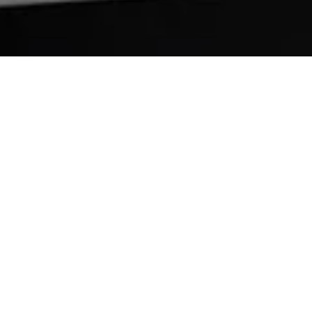
Узнайте о преимуществах новых устройств серий i-
SENSYS MF730, i-SENSYS MF630, i-SENSYS LBP650 и i-
SENSYS LBP610, обладающих компактным дизайном
и ориентированых на гибкие рабочие процессы в
домашних офисах, а также малых и средних
компаниях.
Смотреть видео