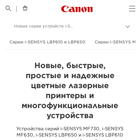
Canon Logo, back t


Op
Новые серии устройств i-SENSYS
Пере
цепо
Canon
Серии i-SENSYS LBP610 и LBP650
Серии i-SENSYS MF
Новые, быстрые,
простые и надежные
цветные лазерные
принтеры и
многофункциональные
устройства
Устройства серий i-SENSYS MF730, i-SENSYS
MF630, i-SENSYS LBP650 и i-SENSYS LBP610