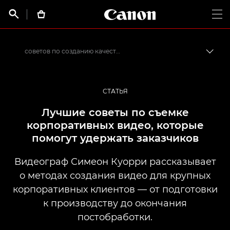
Canon Logo, back t


Op
советов по созданию качественных корпоративных видео
Пере
Canon
Профессиональная фото- и видеосъемка
СТАТЬЯ
Истории от профессионалов: вдохновляющие идеи для печати, а также фото- и видеосъемки
Лучшие советы по съемке
корпоративных видео, которые
помогут удержать заказчиков
Видеограф Симеон Куорри рассказывает
о методах создания видео для крупных
корпоративных клиентов — от подготовки
к производству до окончания
постобработки.