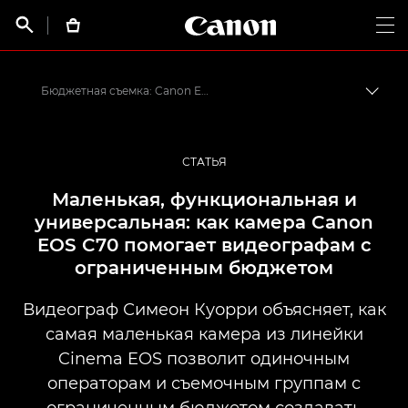
Canon Logo, back t


Op
Бюджетная съемка: Canon EOS C70
Пере
Canon
Профессиональная фото- и видеосъемка
СТАТЬЯ
Истории от профессионалов: вдохновляющие идеи для печати, а также фото- и видеосъемки
Маленькая, функциональная и
универсальная: как камера Canon
EOS C70 помогает видеографам с
ограниченным бюджетом
Видеограф Симеон Куорри объясняет, как
самая маленькая камера из линейки
Cinema EOS позволит одиночным
операторам и съемочным группам с
ограниченным бюджетом создавать