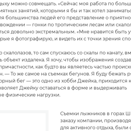
дыху можно совмещать. «Сейчас моя работа по больш
иятных занятий, которыми я бы и так хотел занимать
для большинства людей его представление о приятн
ождении — гонки по тропическим лесам или скало
ться довольно экстремальным. «Мне нравится быть 
рые я фотографирую, и видеть их с точки зрения сп
 скалолазов, то сам спускаюсь со скалы по канату, вм
 объект издалека. Я хочу, чтобы изображения созда
ричастности, как будто вы являетесь частью происх
. — То же самое на съемках бегунов. Я буду бежать 
 горный бег — это одно из хобби Джейка, приходится 
озволяет Джейку оставаться в форме и выдерживать
е физические нагрузки.
Съемки лыжников в горах Ш
заказу компании, производ
для активного отдыха, были