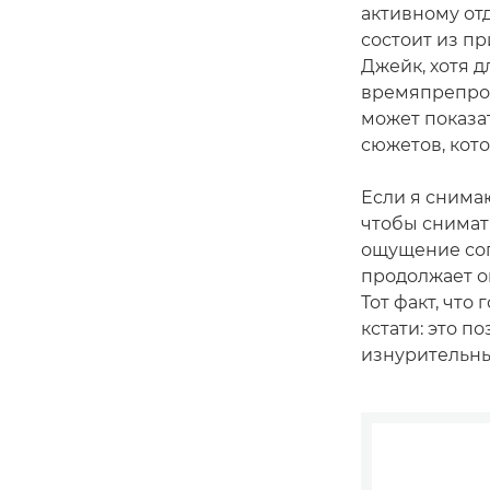
активному от
состоит из пр
Джейк, хотя 
времяпрепров
может показа
сюжетов, кото
Если я снимаю
чтобы снимать
ощущение соп
продолжает он
Тот факт, что
кстати: это п
изнурительны