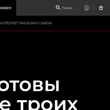
видео

Поиск
_

My
Canon
ИНТЕРНЕТ-МАГАЗИН CANON
готовы
е троих