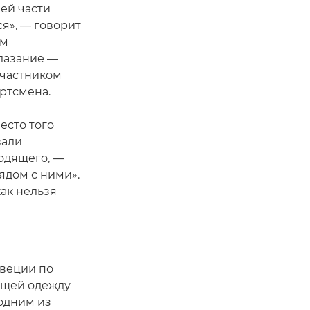
ей части
ся», — говорит
ом
лазание —
участником
ортсмена.
есто того
вали
одящего, —
рядом с ними».
как нельзя
веции по
ящей одежду
 одним из