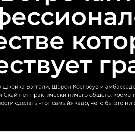
фессионало
естве кото
ествует гр
х Джейка Бэггали, Шэрон Косгроув и амбассад
 Скай нет практически ничего общего, кроме 
сти сделать «тот самый» кадр, чего бы это ни 