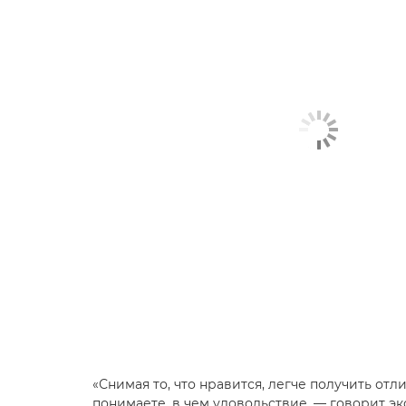
«Снимая то, что нравится, легче получить отл
понимаете, в чем удовольствие, — говорит э