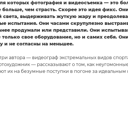
для которых фотография и видеосъемка — это бо
 больше, чем страсть. Скорее это идея фикс. Он
ай света, выдерживать жуткую жару и преодолева
ые испытания. Они часами скрупулезно выстраи
анее продумали или представили. Они испытыва
 только свое оборудование, но и самих себя. Он
у и не согласны на меньшее.
 три автора — видеограф экстремальных видов спорта
отохудожник — рассказывают о том, как неугомонны
ют их на безумные поступки в погоне за идеальным 