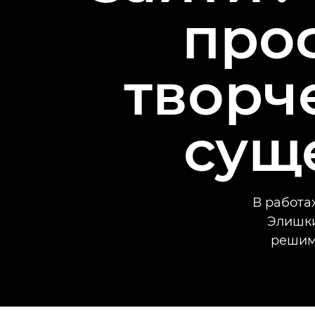
про
творч
сущ
В работа
Элишки
решимо