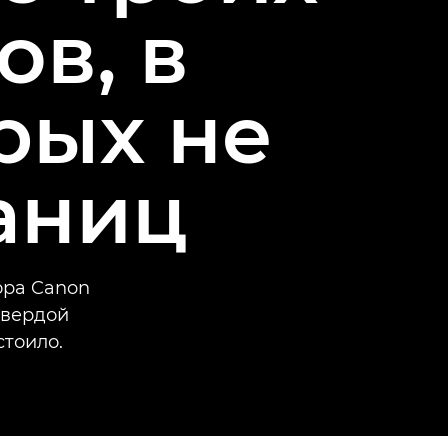
в, в
рых не
аниц
ора Canon
твердой
стоило.