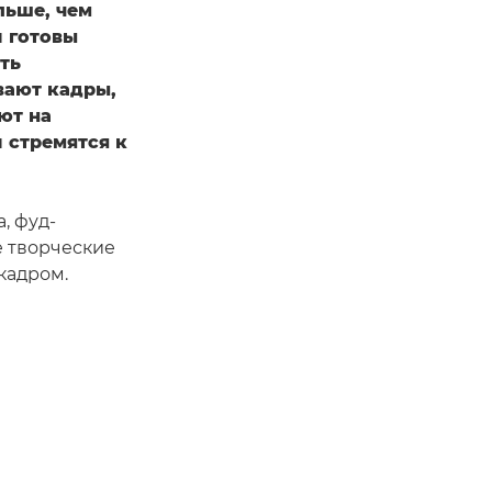
льше, чем
и готовы
ть
вают кадры,
ют на
и стремятся к
, фуд-
е творческие
кадром.