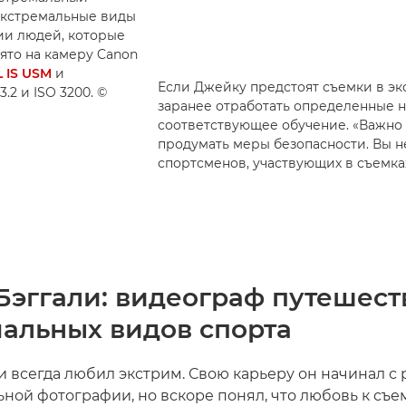
экстремальные виды
ции людей, которые
нято на камеру Canon
 IS USM
и
Если Джейку предстоят съемки в эк
.2 и ISO 3200. ©
заранее отработать определенные н
соответствующее обучение. «Важно 
продумать меры безопасности. Вы н
спортсменов, участвующих в съемках
Бэггали: видеограф путешест
мальных видов спорта
и всегда любил экстрим. Свою карьеру он начинал с
ьной фотографии, но вскоре понял, что любовь к съе