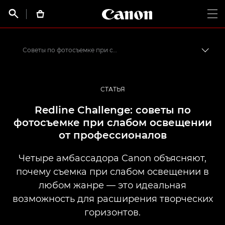
Canon Logo, back t


Op
Советы по фотосъемке при слабом освещении
Пере
Canon
Профессиональная фото- и видеосъемка
СТАТЬЯ
Истории от профессионалов: вдохновляющие идеи для печати, а также фото- и видеосъемки
Redline Challenge: советы по
фотосъемке при слабом освещении
от профессионалов
Четыре амбассадора Canon объясняют,
почему съемка при слабом освещении в
любом жанре — это идеальная
возможность для расширения творческих
горизонтов.