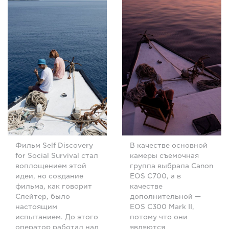
Фильм Self Discovery
В качестве основной
for Social Survival стал
камеры съемочная
воплощением этой
группа выбрала Canon
идеи, но создание
EOS C700, а в
фильма, как говорит
качестве
Слейтер, было
дополнительной —
настоящим
EOS C300 Mark II,
испытанием. До этого
потому что они
оператор работал над
являются