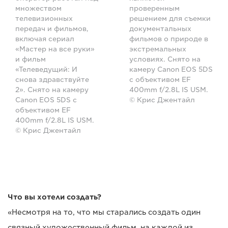
множеством
проверенным
телевизионных
решением для съемки
передач и фильмов,
документальных
включая сериал
фильмов о природе в
«Мастер на все руки»
экстремальных
и фильм
условиях. Снято на
«Телеведущий: И
камеру Canon EOS 5DS
снова здравствуйте
с объективом EF
2». Снято на камеру
400mm f/2.8L IS USM.
Canon EOS 5DS с
© Крис Джентайл
объективом EF
400mm f/2.8L IS USM.
© Крис Джентайл
Что вы хотели создать?
«Несмотря на то, что мы старались создать один
связный художественный фильм, на каждой из