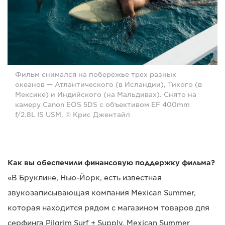
Фильм снимался на побережье трех разных
океанов — Атлантического (в Исландии), Тихого (в
Мексике) и Индийского (на Мальдивах). Снято на
камеру Canon EOS 5DS с объективом EF 400mm
f/2.8L IS USM. © Крис Джентайл
Как вы обеспечили финансовую поддержку фильма?
«В Бруклине, Нью-Йорк, есть известная
звукозаписывающая компания Mexican Summer,
которая находится рядом с магазином товаров для
серфинга Pilgrim Surf + Supply. Mexican Summer