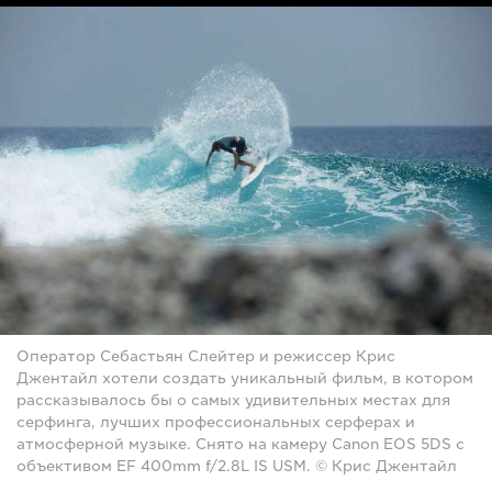
Оператор Себастьян Слейтер и режиссер Крис
Джентайл хотели создать уникальный фильм, в котором
рассказывалось бы о самых удивительных местах для
серфинга, лучших профессиональных серферах и
атмосферной музыке. Снято на камеру Canon EOS 5DS с
объективом EF 400mm f/2.8L IS USM. © Крис Джентайл