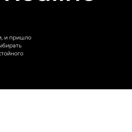
и, и пришло
выбирать
стойного