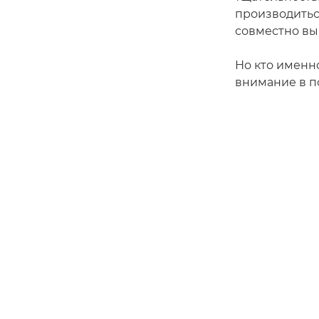
производитьс
совместно выб
Но кто именно
внимание в п