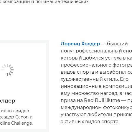
ор композиции и понимание технических
Лоренц Холдер
— бывший
полупрофессиональный сно
который добился успеха в к
профессионального фотогр
видов спорта и выработал 
художественный стиль. Его
инновационные композици
ему множество наград, в час
приза на Red Bull Illume —
олдер
международном фотоконкурс
тивных видов
участвуют любители прикл
ссадор Canon и
активных видов спорта.
line Challenge.