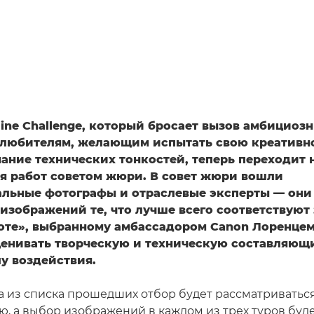
line Challenge, который бросает вызов амбициоз
любителям, желающим испытать свою креативно
ание технических тонкостей, теперь переходит 
я работ советом жюри. В совет жюри вошли
льные фотографы и отраслевые эксперты — они
 изображений те, что лучше всего соответствуют
ноте», выбранному амбассадором Canon Лоренце
ценивать творческую и техническую составляющи
у воздействия.
а из списка прошедших отбор будет рассматриваться
ю, а выбор изображений в каждом из трех туров буд