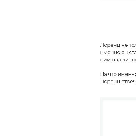
Лоренц не то
именно он ста
ним над личн
На что именно
Лоренц отвеч