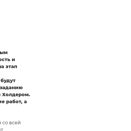
ным
сть и
на этап
 будут
 заданию
м Холдером.
е работ, а
 со всей
ет