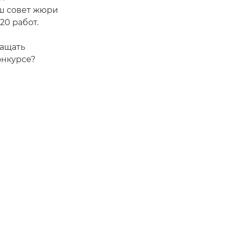
аш совет жюри
20 работ.
ращать
онкурсе?