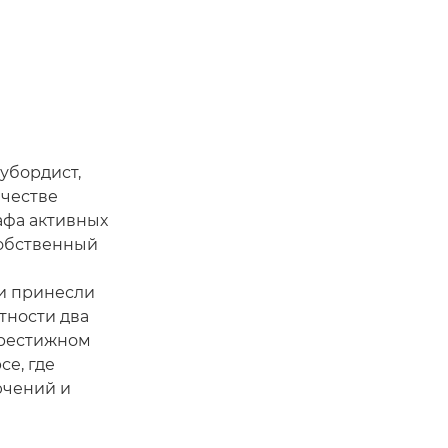
убордист,
ачестве
афа активных
собственный
и принесли
тности два
 престижном
е, где
ючений и