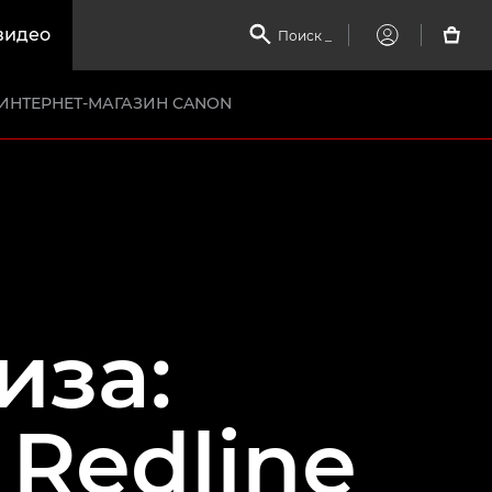
видео

Поиск
_

My
Canon
ИНТЕРНЕТ-МАГАЗИН CANON
иза:
Redline