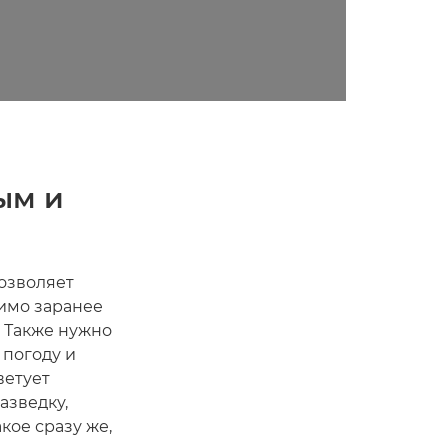
ым и
позволяет
имо заранее
. Также нужно
 погоду и
ветует
азведку,
кое сразу же,