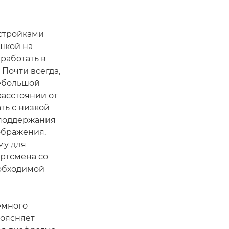
стройками
шкой на
работать в
Почти всегда,
небольшой
асстоянии от
ать с низкой
 поддержания
ображения.
му для
ртсмена со
обходимой
емного
поясняет