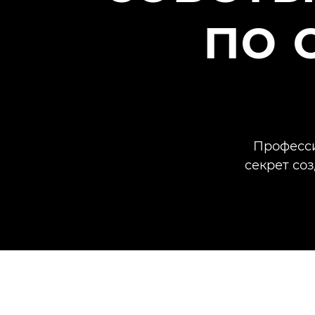
по 
Професси
секрет со