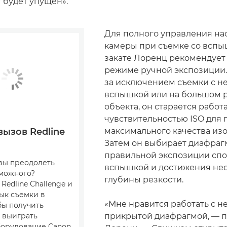
 будет упущен».
Для полного управления на
камеры при съемке со вспы
закате Лоренц рекомендует 
режиме ручной экспозиции. 
за исключением съемки с 
вспышкой или на большом р
объекта, он старается работ
чувствительностью ISO для
максимального качества из
ызов Redline
Затем он выбирает диафраг
правильной экспозиции спо
вы преодолеть
вспышкой и достижения не
можного?
глубины резкости.
Redline Challenge и
ык съемки в
«Мне нравится работать с н
бы получить
прикрытой диафрагмой, — 
 выиграть
орудование Canon