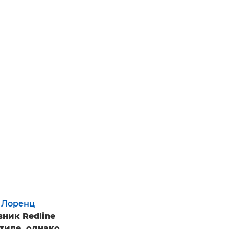
о
Лоренц
ник Redline
тиле, однако