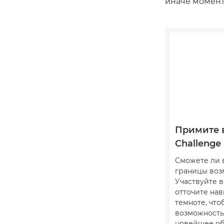
иначе момент
Примите в
Challenge
Сможете ли 
границы воз
Участвуйте в 
отточите нав
темноте, что
возможность
новейшее об