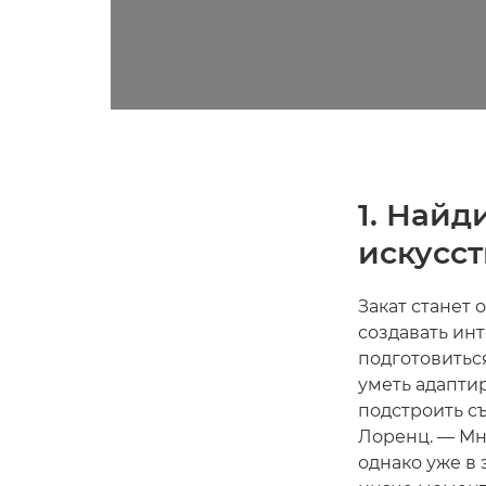
1. Найд
искусс
Закат станет
создавать ин
подготовитьс
уметь адаптир
подстроить с
Лоренц. — Мно
однако уже в 