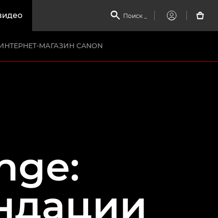
видео

Поиск
_

My
Canon
ИНТЕРНЕТ-МАГАЗИН CANON
nge:
ендации