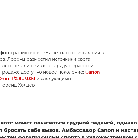
 фотографию во время летнего пребывания в
сов. Лоренц разместил источники света
атлеть детали пейзажа наряду с красотой
(в продаже доступно новое поколение:
Canon
0mm f/2.8L USM
и следующими
 © Лоренц Холдер
мноте может показаться трудной задачей, однак
 бросать себе вызов. Амбассадор Canon и настав
звестен фотографиями спорта в художественном с