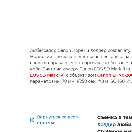
Амбассадор Canon Лоренц Холдер создал эту
Норвегии, где закаты длятся по несколько ча
слева и справа от места прыжка, чтобы запеч
неба. Снято на камеру Canon EOS 5D Mark II 
EOS 5D Mark IV
) с объективом
Canon EF 70-20
параметрами: 70 мм, 1/250 сек., f/8 и ISO 160.
Вернуться ко всем
Съемка в те

статьям
Холдер
любит
Challenge и