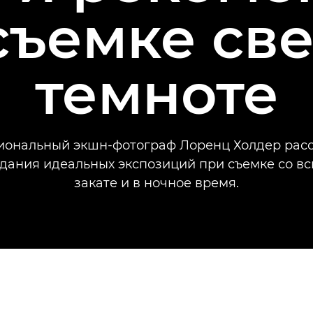
съемке све
темноте
ональный экшн-фотограф Лоренц Холдер рас
здания идеальных экспозиций при съемке со в
закате и в ночное время.