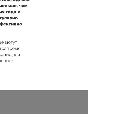
меньше, чем
мя года и
егулярно
ффективно
ge могут
тся тремя
вение для
ловиях