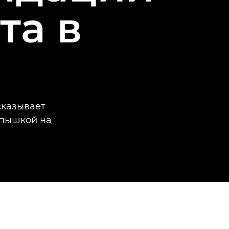
та в
сказывает
спышкой на