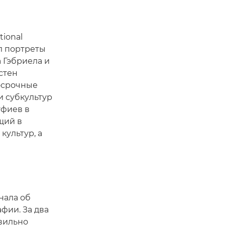
tional
ал портреты
 Гэбриела и
естен
осрочные
и субкультур
уфиев в
щий в
культур, а
нала об
фии. За два
авильно