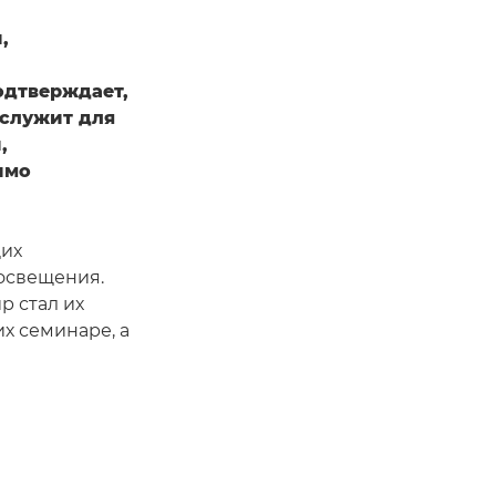
,
одтверждает,
 служит для
,
имо
щих
 освещения.
р стал их
х семинаре, а