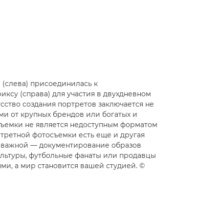
 (слева) присоединилась к
ксу (справа) для участия в двухдневном
усство создания портретов заключается не
ами от крупных брендов или богатых и
д съемки не является недоступным форматом
третной фотосъемки есть еще и другая
 и важной — документирование образов
ультуры, футбольные фанаты или продавцы
ми, а мир становится вашей студией. ©