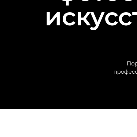
искусс
Пор
професс