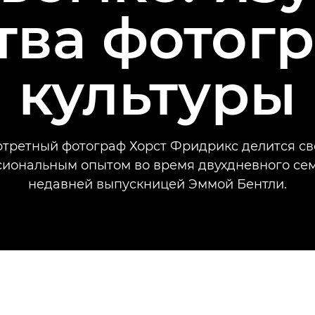
тва фотог
культуры
третный фотограф Хорст Фридрикс делится с
иональным опытом во время двухдневного се
недавней выпускницей Эммой Бентли.