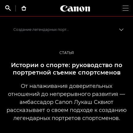
Canon Logo, back t


Op
Создание легендарных портретов спортсменов
Пере
Canon
Профессиональная фото- и видеосъемка
СТАТЬЯ
Истории от профессионалов: вдохновляющие идеи для печати, а также фото- и видеосъемки
Истории о спорте: руководство по
портретной съемке спортсменов
От налаживания доверительных
отношений до непрерывного развития —
амбассадор Canon Лукаш Сквиот
рассказывает о своем подходе к созданию
легендарных портретов спортсменов.