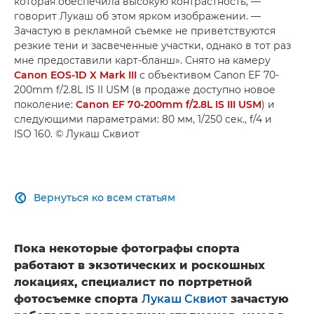
которая обеспечила высокую контрастность, —
говорит Лукаш об этом ярком изображении. —
Зачастую в рекламной съемке не приветствуются
резкие тени и засвеченные участки, однако в тот раз
мне предоставили карт-бланш». Снято на камеру
Canon EOS-1D X Mark III
с объективом Canon EF 70-
200mm f/2.8L IS II USM (в продаже доступно новое
поколение:
Canon EF 70-200mm f/2.8L IS III USM
) и
следующими параметрами: 80 мм, 1/250 сек., f/4 и
ISO 160. © Лукаш Сквиот
Вернуться ко всем статьям

Пока некоторые фотографы спорта
работают в экзотических и роскошных
локациях, специалист по портретной
фотосъемке спорта
Лукаш Сквиот
зачастую