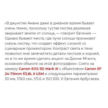
«В джунглях Амани даже в дневное время бывает
очень темно, поскольку густая листва деревьев
закрывает землю от солнца, — говорит Евгения. —
Однако бывают места, где лучи солнца проникают
сквозь листву, что создает эффект, схожий со
сценарным прожектором. Контраст света и тени
позволил мне запечатлеть детали листьев и корней,
но в то же время сделать акцент на Джоне Мганга,
основном объекте на этой фотографии». Снято на
камеру
Canon EOS 5D Mark III
с объективом
Canon EF
24-70mm f/2.8L II USM
и следующими параметрами:
30 мм, 1/160 сек., f/5.6 и ISO 500. © Евгения Арбугаева