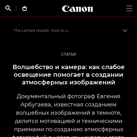
Canon Logo, back t


Op
The camera reveals: How to use low light to create atmospheric images
Пере
Canon
Профессиональная фото- и видеосъемка
СТАТЬЯ
Истории от профессионалов: вдохновляющие идеи для печати, а также фото- и видеосъемки
Волшебство и камера: как слабое
освещение помогает в создании
атмосферных изображений
Документальный фотограф Евгения
Арбугаева, известная созданием
волшебных изображений в темноте,
делится мотивацией и техническими
приемами по созданию атмосферных