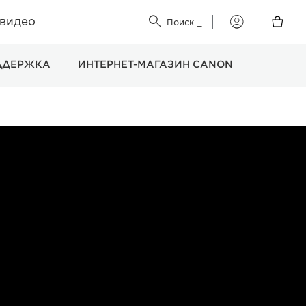
 видео


Поиск
_
Мой
Canon
ДДЕРЖКА
ИНТЕРНЕТ-МАГАЗИН CANON