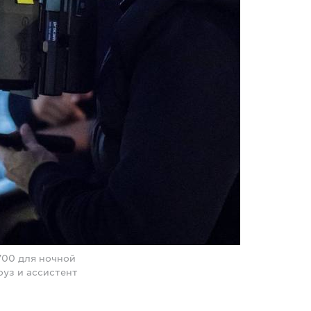
700 для ночной
оуз и ассистент