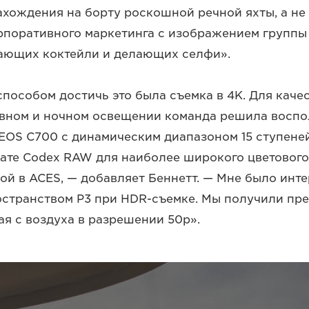
хождения на борту роскошной речной яхты, а не
орпоративного маркетинга с изображением групп
вающих коктейли и делающих селфи».
пособом достичь это была съемка в 4K. Для каче
евном и ночном освещении команда решила воспо
EOS C700 с динамическим диапазоном 15 ступене
ате Codex RAW для наиболее широкого цветового
ой в ACES, — добавляет Беннетт. — Мне было инте
остранством P3 при HDR-съемке. Мы получили пр
ая с воздуха в разрешении 50p».