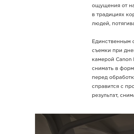
ощущения от на
в традициях к
людей, потяги
Единственным с
съемки при дн
камерой Canon 
снимать в форм
перед обработк
справится с пр
результат, сним