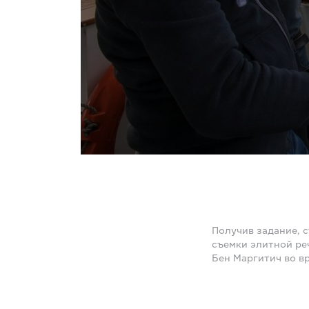
Получив задание, 
съемки элитной ре
Бен Маргитич во вр