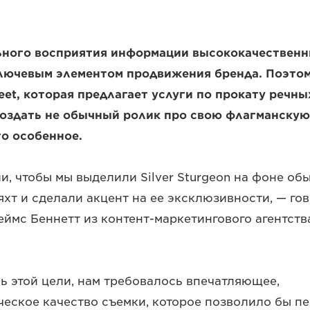
льного восприятия информации высококачествен
лючевым элементом продвижения бренда. Поэто
leet, которая предлагает услуги по прокату речны
оздать не обычный ролик про свою флагманскую я
то особенное.
ли, чтобы мы выделили Silver Sturgeon на фоне об
яхт и сделали акцент на ее эксклюзивности, — г
ймс Беннетт из контент-маркетингового агентства 
ь этой цели, нам требовалось впечатляющее,
еское качество съемки, которое позволило бы п