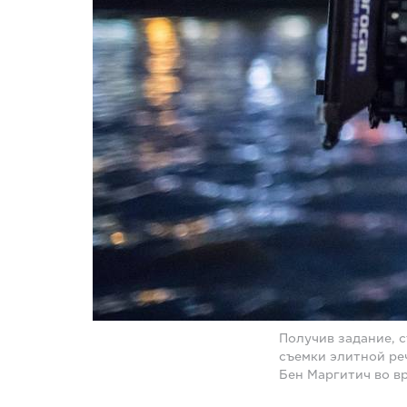
Получив задание, 
съемки элитной ре
Бен Маргитич во вр