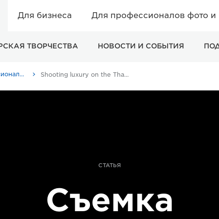
Для бизнеса
Для профессионалов фото и
РСКАЯ ТВОРЧЕСТВА
НОВОСТИ И СОБЫТИЯ
ПО
Истории от профессионалов: вдохновляющие идеи для печати, а также фото- и видеосъемки
Shooting luxury on the Thames in 4K with Canon’s EOS C700
СТАТЬЯ
Съемка