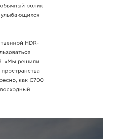
 обычный ролик
ы улыбающихся
ственной HDR-
льзоваться
й. «Мы решили
 пространства
ресно, как C700
евосходный