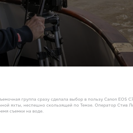
съемочная группа сразу сделала выбор в пользу Canon EOS C
чной яхты, неспешно скользящей по Темзе. Оператор Стив Л
емя съемки на воде.