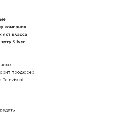
ные
му компания
х яхт класса
хту Silver
ычных
оворит продюсер
Televisual
ередать