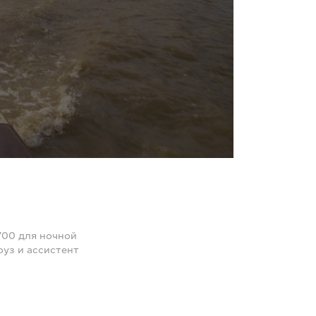
700 для ночной
оуз и ассистент