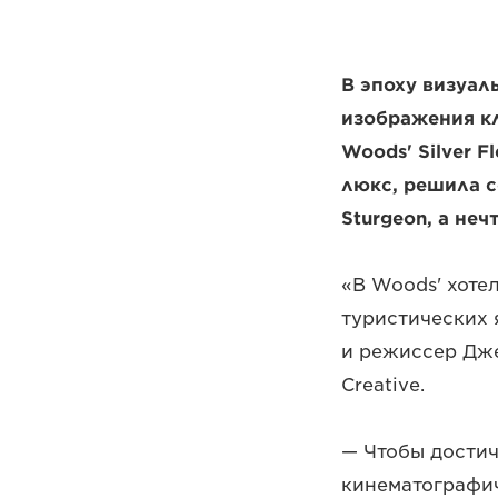
В эпоху визуа
изображения к
Woods' Silver F
люкс, решила с
Sturgeon, а неч
«В Woods' хоте
туристических 
и режиссер Дже
Creative.
— Чтобы достич
кинематографич