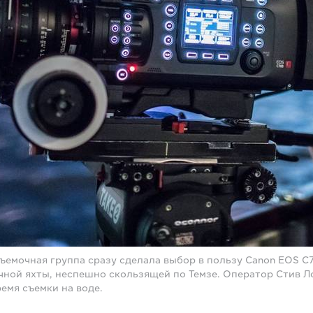
съемочная группа сразу сделала выбор в пользу Canon EOS C
чной яхты, неспешно скользящей по Темзе. Оператор Стив Л
емя съемки на воде.