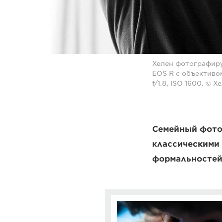
Хелен фотографиру
EOS R с объектив
f/1.8, ISO 1600. © 
Семейный фото
классическими 
формальностей