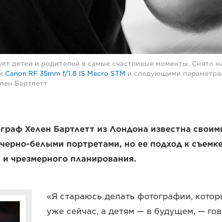
ет детей и родителей в самые счастливые моменты. Снято н
ом
Canon RF 35mm f/1.8 IS Macro STM
и следующими параметрами
Хелен Бартлетт
граф Хелен Бартлетт из Лондона известна своим
черно-белыми портретами, но ее подход к съемке
 и чрезмерного планирования.
«Я стараюсь делать фотографии, котор
уже сейчас, а детям — в будущем, — го