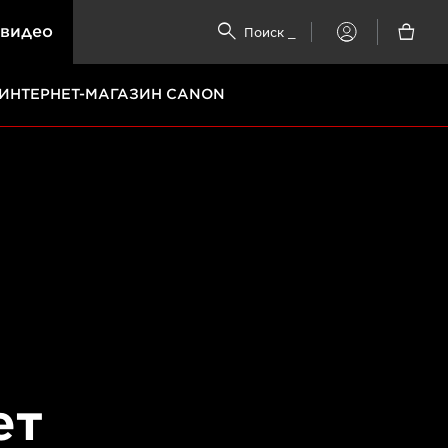
 видео


Поиск
_
My
Canon
ИНТЕРНЕТ-МАГАЗИН CANON
ет