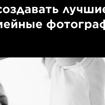
создавать лучши
мейные фотогра