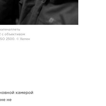
запечатлеть
R с объективом
 ISO 2500. © Хелен
сновной камерой
мне не