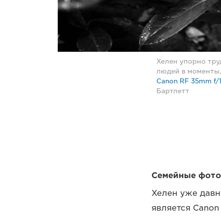
Хелен упорно тру
людей в моменты,
Canon RF 35mm f/1
Бартлетт
Семейные фото
Хелен уже давн
является Canon 