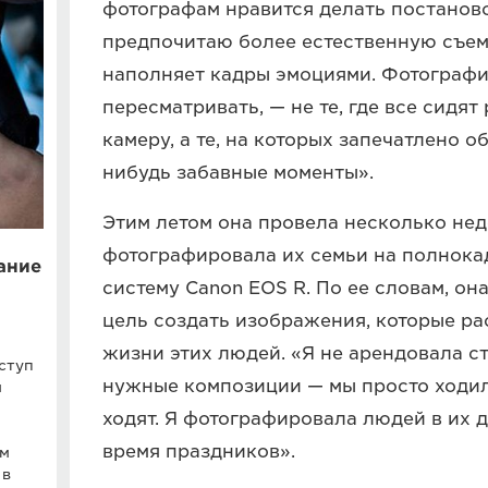
фотографам нравится делать постаново
предпочитаю более естественную съем
наполняет кадры эмоциями. Фотографии
пересматривать, — не те, где все сидят
камеру, а те, на которых запечатлено 
нибудь забавные моменты».
Этим летом она провела несколько нед
фотографировала их семьи на полнок
ание
систему Canon EOS R. По ее словам, он
цель создать изображения, которые ра
жизни этих людей. «Я не арендовала ст
ступ
нужные композиции — мы просто ходил
м
ходят. Я фотографировала людей в их до
время праздников».
ым
 в