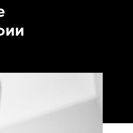
е
фии