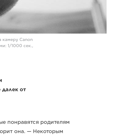
а камеру Canon
: 1/1000 сек.,
и
 далек от
ые понравятся родителям
ворит она. — Некоторым