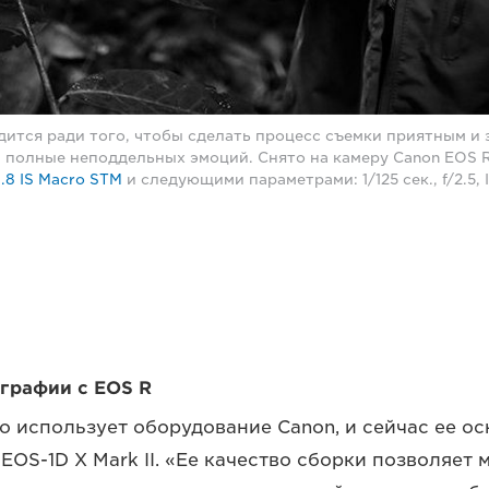
дится ради того, чтобы сделать процесс съемки приятным и 
 полные неподдельных эмоций. Снято на камеру Canon EOS 
.8 IS Macro STM
и следующими параметрами: 1/125 сек., f/2.5,
графии с EOS R
о использует оборудование Canon, и сейчас ее о
EOS-1D X Mark II. «Ее качество сборки позволяет 