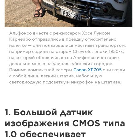
Альфонсо вместе с режиссером Хосе Луисом
Карнейро отправились в поездку относительно
налегке — они пользовались местным транспортом,
например ездили на старом Chevrolet эпохи 1950-х,
на который облокачивается Альфонсо и которых
довольно много на улицах кубинских городов.
Помимо компактной камеры
Canon XF705
они взяли
с собой лишь легкий штатив, небольшую
светодиодную подсветку и микрофон на штативе.
1. Большой датчик
изображения CMOS типа
1.0 обеспечивает