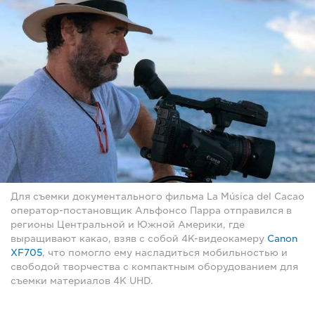
Для съемки документального фильма La Música del Cacao
оператор-постановщик Альфонсо Парра отправился в
регионы Центральной и Южной Америки, где
выращивают какао, взяв с собой 4K-видеокамеру
Canon
XF705
, что помогло ему насладиться мобильностью и
свободой творчества с компактным оборудованием для
съемки материалов 4K UHD.