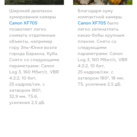
Широкий диапазон
Благодаря зуму
зумирования камеры
компактной камеры
Canon XF705
Canon XF705
было
позволяет легко
легко запечатлеть
снимать отдаленные
какао-бобы крупным
объекты, например
планом. Снято со
гору Эль-Юнке возле
следующими
города Баракоа, Куба.
параметрами: Canon
Снято со следующими
Log 3, 160 Мбит/с, VBR
параметрами: Canon
4:2:2, 10 бит,
Log 3, 160 Мбит/с, VBR
25 кадров/сек. с
4:2:2, 10 бит,
затвором 180º, 18 мм,
25 кадров/сек. с
T5, усиление 2,5 дБ.
затвором 180º,
32,9 мм, T5.6,
усиление 2,5 дБ.