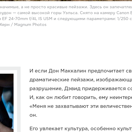
начимые, а не просто красивые пейзажи. Здесь он запечатле
удон — самой высокой горы Уэльса. Снято на камеру Canon 
EF 24-70mm f/4L IS USM и следующими параметрами: 1/250 сек
 Херн / Magnum Photos
И если Дон Маккалин предпочитает св
драматические пейзажи, изображающ
разрушение, Дэвид придерживается с
И, как он любит говорить, ему неинте
«Меня не захватывают эти величестве
он.
Его увлекает культура, особенно культ