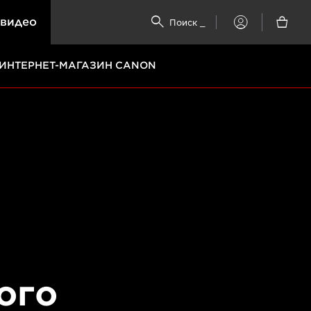
 видео


Поиск
_
My
Canon
ИНТЕРНЕТ-МАГАЗИН CANON
ого