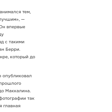
занимался тем,
 лучшим», —
 Он впервые
ду
яд с такими
ан Берри.
нре, который до
о опубликовал
 прошлого
 до Маккалина.
 фотографии так
оя главная