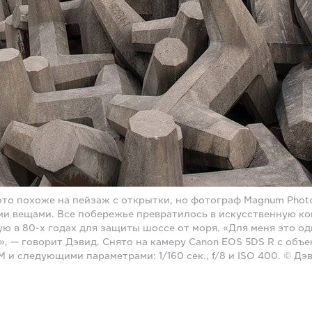
 это похоже на пейзаж с открытки, но фотограф Magnum Phot
ми вещами. Все побережье превратилось в искусственную к
ую в 80-х годах для защиты шоссе от моря. «Для меня это од
», — говорит Дэвид. Снято на камеру Canon EOS 5DS R с объ
M и следующими параметрами: 1/160 сек., f/8 и ISO 400. © Д