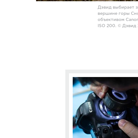
Дэвид выбирает з
вершине горы Сно
объективом Canon 
ISO 200. © Дэвид