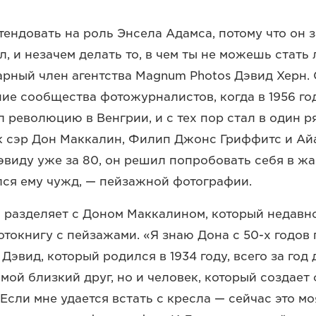
тендовать на роль Энсела Адамса, потому что он 
л, и незачем делать то, в чем ты не можешь стать
арный член агентства Magnum Photos Дэвид Херн.
ие сообщества фотожурналистов, когда в 1956 го
 революцию в Венгрии, и с тех пор стал в один р
к сэр Дон Маккалин, Филип Джонс Гриффитс и Ай
Дэвиду уже за 80, он решил попробовать себя в жа
лся ему чужд, — пейзажной фотографии.
н разделяет с Доном Маккалином, который недавн
токнигу с пейзажами. «Я знаю Дона с 50-х годов
 Дэвид, который родился в 1934 году, всего за год
 мой близкий друг, но и человек, который создает
. Если мне удается встать с кресла — сейчас это м