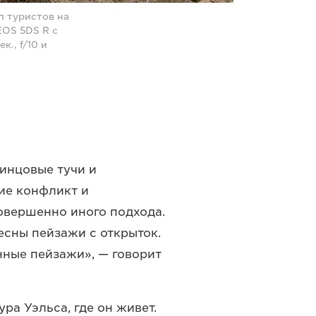
л туристов на
EOS 5DS R с
., f/10 и
инцовые тучи и
ие конфликт и
овершенно иного подхода.
ресны пейзажи с открыток.
нные пейзажи», — говорит
ура Уэльса, где он живет.