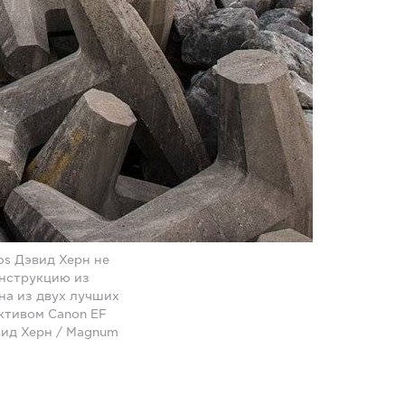
os Дэвид Херн не
онструкцию из
на из двух лучших
ективом Canon EF
эвид Херн / Magnum