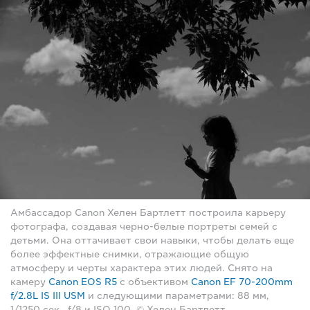
Амбассадор Canon Хелен Бартлетт построила карьеру
фотографа, создавая черно-белые портреты семей с
детьми. Она оттачивает свои навыки, чтобы делать еще
более эффектные снимки, отражающие общую
атмосферу и черты характера этих людей. Снято на
камеру
Canon EOS R5
с объективом
Canon EF 70-200mm
f/2.8L IS III USM
и следующими параметрами: 88 мм,
1/1250 сек., f/8 и ISO 100. © Хелен Бартлетт