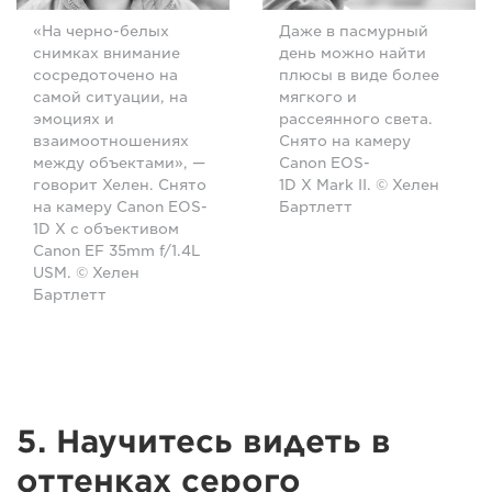
«На черно-белых
Даже в пасмурный
снимках внимание
день можно найти
сосредоточено на
плюсы в виде более
самой ситуации, на
мягкого и
эмоциях и
рассеянного света.
взаимоотношениях
Снято на камеру
между объектами», —
Canon EOS-
говорит Хелен. Снято
1D X Mark II. © Хелен
на камеру Canon EOS-
Бартлетт
1D X с объективом
Canon EF 35mm f/1.4L
USM. © Хелен
Бартлетт
5. Научитесь видеть в
оттенках серого