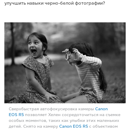
улучшить навыки черно-белой фотографии?
Сверхбыстрая автофокусировка камеры
Canon
EOS R5
позволяет Хелен сосредоточиться на съемке
особых моментов, таких как улыбки этих маленьких
детей. Снято на камеру
Canon EOS R5
с объективом