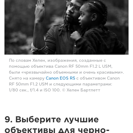
По словам Хелен, изображения, созданные с
помощью объектива Canon RF 50mm F1.2 L USM,
были «чрезвычайно объемными и очень красивыми».
Снято на камеру
Canon EOS R5
с объективом Canon
RF 50mm F1.2 USM и следующими параметрами:
1/80 сек., f/1.4 и ISO 100. © Хелен Бартлетт
9. Выберите лучшие
объективы для черно-