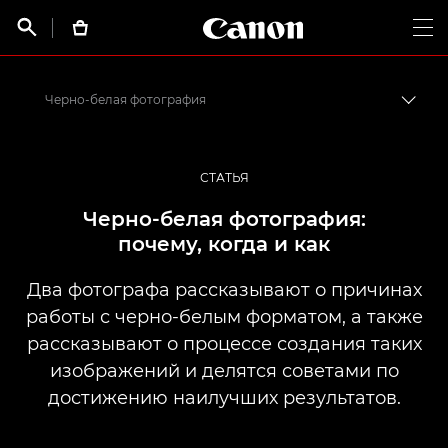
Canon Logo, back t


Op
Черно-белая фотография
Пере
Canon
Профессиональная фото- и видеосъемка
СТАТЬЯ
Истории от профессионалов: вдохновляющие идеи для печати, а также фото- и видеосъемки
Черно-белая фотография:
почему, когда и как
Два фотографа рассказывают о причинах
работы с черно-белым форматом, а также
рассказывают о процессе создания таких
изображений и делятся советами по
достижению наилучших результатов.