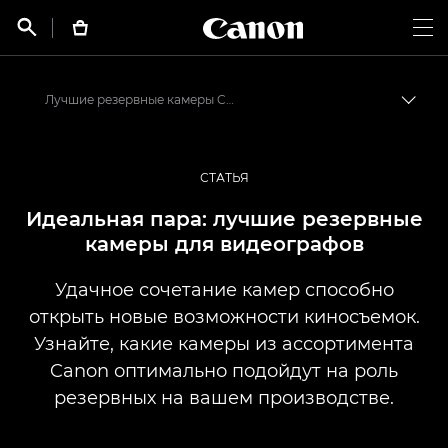
Canon Logo, back t


Op
Лучшие резервные камеры Canon
Пере
Canon
Профессиональная фото- и видеосъемка
СТАТЬЯ
Истории от профессионалов: вдохновляющие идеи для печати, а также фото- и видеосъемки
Идеальная пара: лучшие резервные
камеры для видеографов
Удачное сочетание камер способно
открыть новые возможности киносъемок.
Узнайте, какие камеры из ассортимента
Canon оптимально подойдут на роль
резервных на вашем производстве.