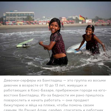
Девочки-серферы из Бангладеш — это группа из восьми
девочек в возрасте от 10 до 13 лет, живущих и
работающих в Кокс-Базаре, прибрежном городе на юго-
востоке Бангладеш. Из-за бедности им рано пришлось
повзрослеть и начать работать — они продают
бижутерию и яйца на пляже, чтобы помочь своим
семьям. Но Рашид Алам, серфер, спасатель и работник