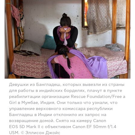
Девушки из Бангладеш, которых вывезли из страны
для работы в индийских борделях, плачут в пункте
реабилитации организации Rescue Foundation/Free a
Girl в Мумбае, Индия. Они только что узнали, что
управление верховного комиссара республики
Бангладеш в Индии отклонило их запрос на
возвращение домой. Снято на камеру Canon
EOS 5D Mark II с объективом Canon EF 50mm f/1.4
USM. © Эллисон Джойс