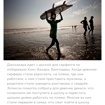
Джоханара идет с доской для серфинга по
побережью Кокс-Базара, Бангладеш. Когда девочки-
серферы стали взрослеть, на пляже, где они
работали, к ним стали приставать мужчины, а
родители стали заводить разговоры о свадьбе.
Эллисон помогла собрать для девочек деньги, что
позволило им поступить в школу и перестать
целыми днями работать на пляже. Многие их них
стали первыми в семье, кто смог пойти в школу.