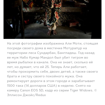
На этой фотографии изображена Али Моти, стоящая
посреди своего дома в местечке Мотурапур на
территории леса Сундарбан, Бангладеш. Год назад
ее муж Набо Кумар Мандол был убит тигром во
время рыбалки в канале. Она не знает, сколько ей
лет, но думает, что ей 25. Теперь Али работает,
чтобы прокормить себя, двоих детей, а также своего
брата и сестру своего покойного мужа. Она
ремонтирует дороги в этом городе и зарабатывает
1500 така (14 долларов США) в неделю. Снято на
камеру Canon EOS 5D, кадр из серии Tiger Widows. ©
Эллисон Джойс/Redux