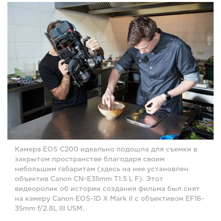
Камера EOS C200 идеально подошла для съемки в
закрытом пространстве благодаря своим
небольшим габаритам (здесь на нее установлен
объектив Canon CN-E35mm T1.5 L F). Этот
видеоролик об истории создания фильма был снят
на камеру Canon EOS-1D X Mark II с объективом EF16-
35mm f/2.8L III USM.