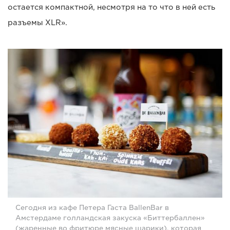
остается компактной, несмотря на то что в ней есть
разъемы XLR».
Сегодня из кафе Петера Гаста BallenBar в
Амстердаме голландская закуска «Биттербаллен»
(жаренные во фритюре мясные шарики), которая