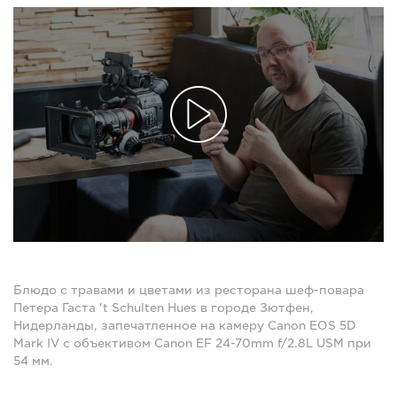
Блюдо с травами и цветами из ресторана шеф-повара
Петера Гаста 't Schulten Hues в городе Зютфен,
Нидерланды, запечатленное на камеру Canon EOS 5D
Mark IV с объективом Canon EF 24-70mm f/2.8L USM при
54 мм.