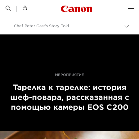
Canon Logo, back t


Op
Chef Peter Gast’s Story Told With The EOS C200
Пере
цепо
Canon
Профессиональная фото- и видеосъемка
События для фотографов
International Broadcasting Convention | IBC
МЕРОПРИЯТИЕ
Тарелка к тарелке: история
шеф-повара, рассказанная с
помощью камеры EOS C200