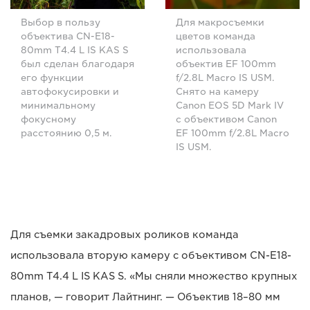
Выбор в пользу
Для макросъемки
объектива CN-E18-
цветов команда
80mm T4.4 L IS KAS S
использовала
был сделан благодаря
объектив EF 100mm
его функции
f/2.8L Macro IS USM.
автофокусировки и
Снято на камеру
минимальному
Canon EOS 5D Mark IV
фокусному
с объективом Canon
расстоянию 0,5 м.
EF 100mm f/2.8L Macro
IS USM.
Для съемки закадровых роликов команда
использовала вторую камеру с объективом CN-E18-
80mm T4.4 L IS KAS S. «Мы сняли множество крупных
планов, — говорит Лайтнинг. — Объектив 18–80 мм