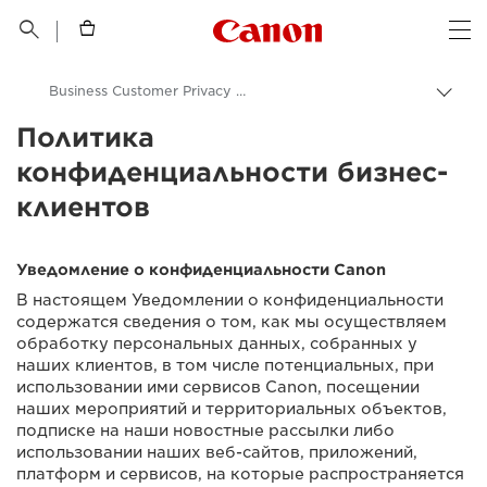
Canon Logo, back t


Op
Business Customer Privacy Notice
Пере
цепо
Политика
Canon
конфиденциальности бизнес-
Центр доверия и конфиденциальности
клиентов
Уведомление о конфиденциальности
Уведомление о конфиденциальности Canon
В настоящем Уведомлении о конфиденциальности
содержатся сведения о том, как мы осуществляем
обработку персональных данных, собранных у
наших клиентов, в том числе потенциальных, при
использовании ими сервисов Canon, посещении
наших мероприятий и территориальных объектов,
подписке на наши новостные рассылки либо
использовании наших веб-сайтов, приложений,
платформ и сервисов, на которые распространяется