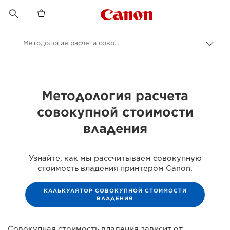
Canon Logo, back t


Op
Методология расчета совокупной стоимости владения
Пере
цепо
Canon
Принтеры Canon
Методология расчета
Калькулятор совокупной стоимости владения (TCO)
совокупной стоимости
владения
Узнайте, как мы рассчитываем совокупную
стоимость владения принтером Canon.
КАЛЬКУЛЯТОР СОВОКУПНОЙ СТОИМОСТИ
ВЛАДЕНИЯ
Совокупная стоимость владения зависит от