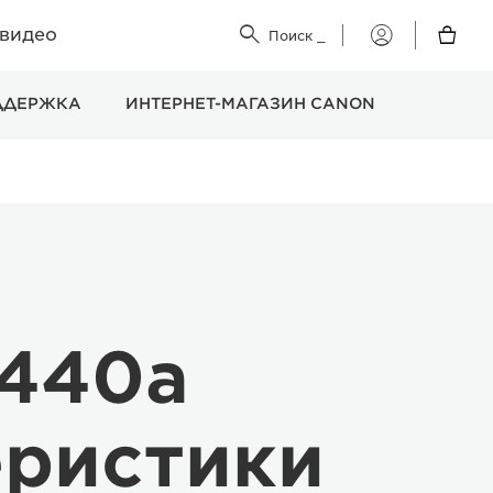
 видео


Поиск
_
Мой
Canon
ДДЕРЖКА
ИНТЕРНЕТ-МАГАЗИН CANON
7440a
еристики