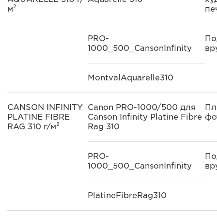
м²
пе
PRO-
По
1000_500_CansonInfinity
вр
MontvalAquarelle310
CANSON INFINITY
Canon PRO-1000/500 для
Пл
PLATINE FIBRE
Canson Infinity Platine Fibre
фо
RAG 310 г/м²
Rag 310
PRO-
По
1000_500_CansonInfinity
вр
PlatineFibreRag310