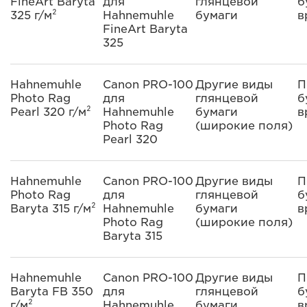
FineArt Baryta
для
глянцевой
б
325 г/м²
Hahnemuhle
бумаги
в
FineArt Baryta
325
Hahnemuhle
Canon PRO-100
Другие виды
П
Photo Rag
для
глянцевой
б
Pearl 320 г/м²
Hahnemuhle
бумаги
в
Photo Rag
(широкие поля)
Pearl 320
Hahnemuhle
Canon PRO-100
Другие виды
П
Photo Rag
для
глянцевой
б
Baryta 315 г/м²
Hahnemuhle
бумаги
в
Photo Rag
(широкие поля)
Baryta 315
Hahnemuhle
Canon PRO-100
Другие виды
П
Baryta FB 350
для
глянцевой
б
г/м²
Hahnemuhle
бумаги
в