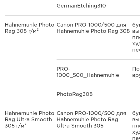
GermanEtching310
Hahnemuhle Photo
Canon PRO-1000/500 для
бу
Rag 308 г/м²
Hahnemuhle Photo Rag 308
вы
пл
ху
пе
PRO-
По
1000_500_Hahnemuhle
вр
PhotoRag308
Hahnemuhle Photo
Canon PRO-1000/500 для
бу
Rag Ultra Smooth
Hahnemuhle Photo Rag
вы
305 г/м²
Ultra Smooth 305
пл
ху
пе