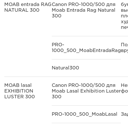
MOAB entrada RAG
Canon PRO-1000/500 для
бу
NATURAL 300
Moab Entrada Rag Natural
вы
300
пл
ху
пе
PRO-
По
1000_500_MoabEntradaRag
вр
Natural300
MOAB lasal
Canon PRO-1000/500 для
Не
EXHIBITION
Moab Lasal Exhibition Luster
фо
LUSTER 300
300
PRO-1000_500_MoabLasal
За