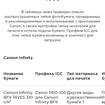
В таблицах ниже приведен список
распространенных типов фотобумаги, проверенных
и рекомендованных к использованию с принтерами
Canon, а также настройки типов носителей для
печати и лотков подачи бумаги. Профили ICC для
этих типов бумаги включены в комплект для
загрузки.
Canson Infinity
Название
Профиль ICC
Тип материала
И
бумаги
для печати
б
Canson Infinity
Canon PRO-100
Другие виды
П
BFK RIVES 310
для Canson
художественной
б
г/м²
Infinity BFK
бумаги 1
в