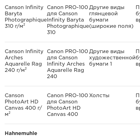
Canson Infinity
Canon PRO-100
Другие виды
П
Baryta
для Canson
глянцевой
б
Photographique
Infinity Baryta
бумаги
в
310 г/м²
Photographique
(широкие поля)
310
Canson Infinity
Canon PRO-100
Другие виды
П
Arches
для Canson
художественной
б
Aquarelle Rag
Infinity Arches
бумаги 1
в
240 г/м²
Aquarelle Rag
240
Canson
Canon PRO-100
Холсты
П
PhotoArt HD
для Canson
б
Canvas 400 г/
PhotoArt HD
в
м²
Canvas 400
Hahnemuhle