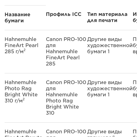
Профиль ICC
Тип материала
И
Название
для печати
б
бумаги
Hahnemuhle
Canon PRO-100
Другие виды
П
FineArt Pearl
для
художественной
б
285 г/м²
Hahnemuhle
бумаги 1
в
FineArt Pearl
285
Hahnemuhle
Canon PRO-100
Другие виды
П
Photo Rag
для
художественной
б
Bright White
Hahnemuhle
бумаги 1
в
310 г/м²
Photo Rag
Bright White
310
Hahnemuhle
Canon PRO-100
Другие виды
П