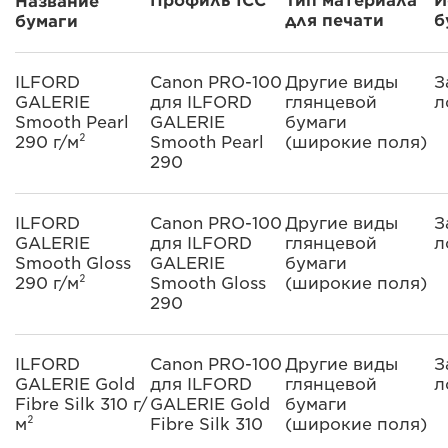
Профиль ICC
Тип материала
И
Название
для печати
б
бумаги
ILFORD
Canon PRO-100
Другие виды
З
GALERIE
для ILFORD
глянцевой
л
Smooth Pearl
GALERIE
бумаги
290 г/м²
Smooth Pearl
(широкие поля)
290
ILFORD
Canon PRO-100
Другие виды
З
GALERIE
для ILFORD
глянцевой
л
Smooth Gloss
GALERIE
бумаги
290 г/м²
Smooth Gloss
(широкие поля)
290
ILFORD
Canon PRO-100
Другие виды
З
GALERIE Gold
для ILFORD
глянцевой
л
Fibre Silk 310 г/
GALERIE Gold
бумаги
м²
Fibre Silk 310
(широкие поля)