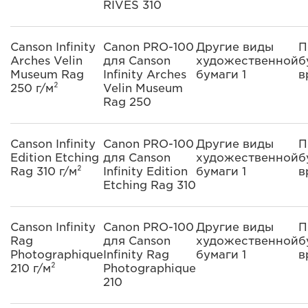
RIVES 310
Canson Infinity
Canon PRO-100
Другие виды
П
Arches Velin
для Canson
художественной
б
Museum Rag
Infinity Arches
бумаги 1
в
250 г/м²
Velin Museum
Rag 250
Canson Infinity
Canon PRO-100
Другие виды
П
Edition Etching
для Canson
художественной
б
Rag 310 г/м²
Infinity Edition
бумаги 1
в
Etching Rag 310
Canson Infinity
Canon PRO-100
Другие виды
П
Rag
для Canson
художественной
б
Photographique
Infinity Rag
бумаги 1
в
210 г/м²
Photographique
210