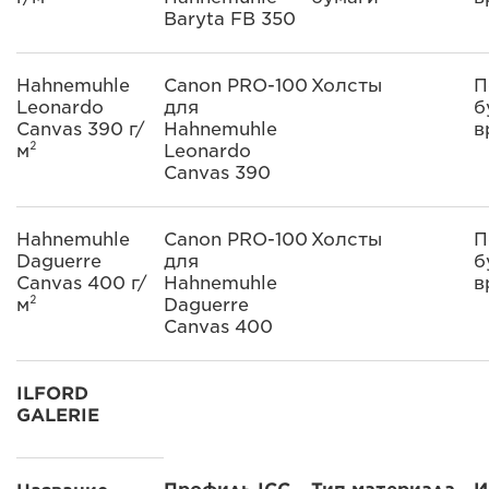
Baryta FB 350
Hahnemuhle
Canon PRO-100
Холсты
П
Leonardo
для
б
Canvas 390 г/
Hahnemuhle
в
м²
Leonardo
Canvas 390
Hahnemuhle
Canon PRO-100
Холсты
П
Daguerre
для
б
Canvas 400 г/
Hahnemuhle
в
м²
Daguerre
Canvas 400
ILFORD
GALERIE