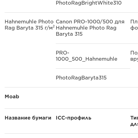
PhotoRagBrightWhite310
Hahnemuhle Photo
Canon PRO-1000/500 для
Пл
Rag Baryta 315 г/м²
Hahnemuhle Photo Rag
фо
Baryta 315
PRO-
По
1000_500_Hahnemuhle
вр
PhotoRagBaryta315
Moab
Название бумаги
ICC-профиль
Ти
дл