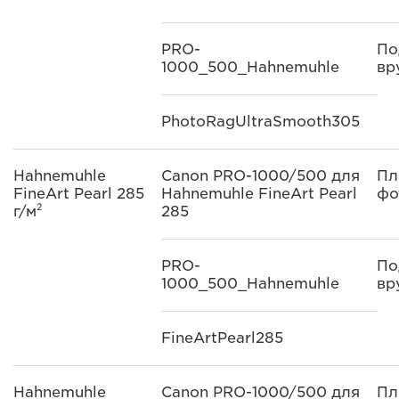
PRO-
По
1000_500_Hahnemuhle
вр
PhotoRagUltraSmooth305
Hahnemuhle
Canon PRO-1000/500 для
Пл
FineArt Pearl 285
Hahnemuhle FineArt Pearl
фо
г/м²
285
PRO-
По
1000_500_Hahnemuhle
вр
FineArtPearl285
Hahnemuhle
Canon PRO-1000/500 для
Пл