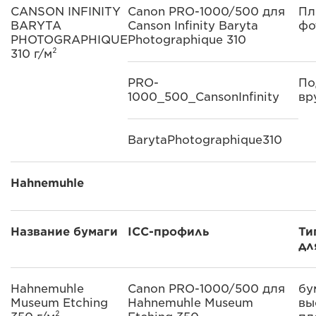
CANSON INFINITY
Canon PRO-1000/500 для
Пл
BARYTA
Canson Infinity Baryta
фо
PHOTOGRAPHIQUE
Photographique 310
310 г/м²
PRO-
По
1000_500_CansonInfinity
вр
BarytaPhotographique310
Hahnemuhle
Название бумаги
ICC-профиль
Ти
дл
Hahnemuhle
Canon PRO-1000/500 для
бу
Museum Etching
Hahnemuhle Museum
вы