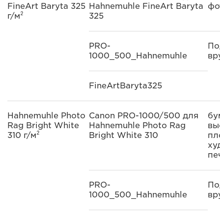
FineArt Baryta 325
Hahnemuhle FineArt Baryta
фо
г/м²
325
PRO-
По
1000_500_Hahnemuhle
вр
FineArtBaryta325
Hahnemuhle Photo
Canon PRO-1000/500 для
бу
Rag Bright White
Hahnemuhle Photo Rag
вы
310 г/м²
Bright White 310
пл
ху
пе
PRO-
По
1000_500_Hahnemuhle
вр