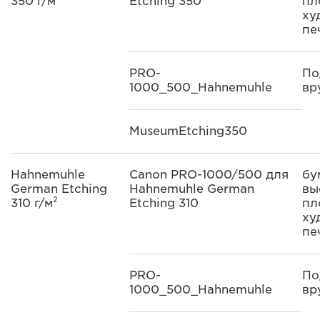
350 г/м²
Etching 350
пл
ху
пе
PRO-
По
1000_500_Hahnemuhle
вр
MuseumEtching350
Hahnemuhle
Canon PRO-1000/500 для
бу
German Etching
Hahnemuhle German
вы
310 г/м²
Etching 310
пл
ху
пе
PRO-
По
1000_500_Hahnemuhle
вр