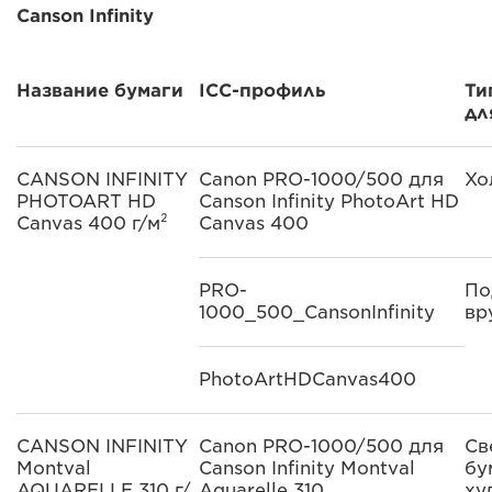
Canson Infinity
Название бумаги
ICC-профиль
Ти
дл
CANSON INFINITY
Canon PRO-1000/500 для
Хо
PHOTOART HD
Canson Infinity PhotoArt HD
Canvas 400 г/м²
Canvas 400
PRO-
По
1000_500_CansonInfinity
вр
PhotoArtHDCanvas400
CANSON INFINITY
Canon PRO-1000/500 для
Св
Montval
Canson Infinity Montval
бу
AQUARELLE 310 г/
Aquarelle 310
ху