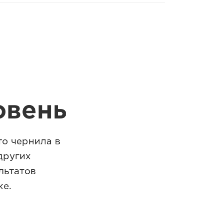
овень
то чернила в
других
льтатов
же.