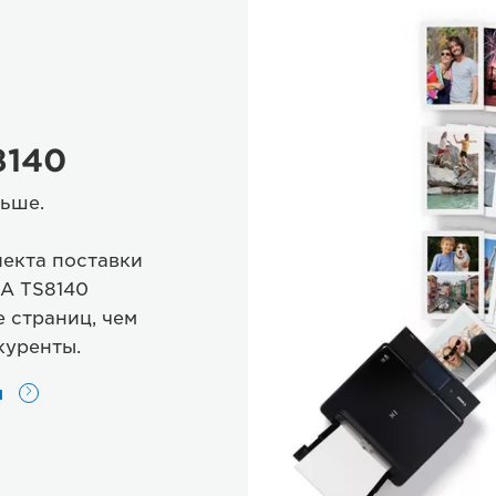
8140
льше.
лекта поставки
MA TS8140
 страниц, чем
куренты.
я