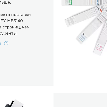
льше.
лекта поставки
IFY MB5140
 страниц, чем
куренты.
я