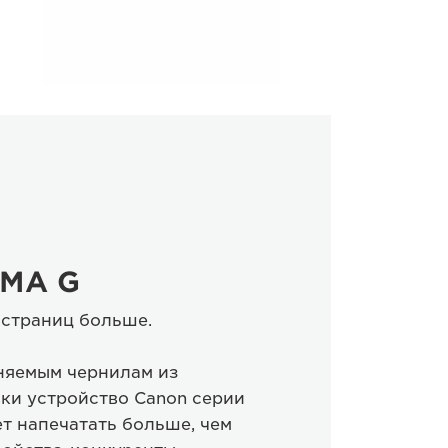
XMA G
 страниц больше.
няемым чернилам из
ки устройство Canon серии
т напечатать больше, чем