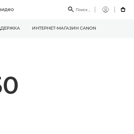
видео

Поиск
_

Мой
Canon
ДЕРЖКА
ИНТЕРНЕТ-МАГАЗИН CANON
50