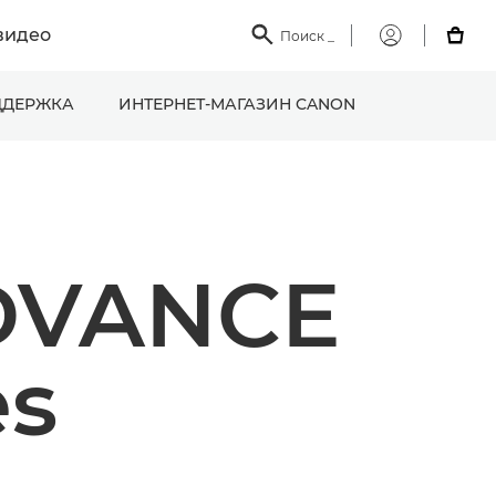
видео

Поиск
_

Мой
Canon
ДЕРЖКА
ИНТЕРНЕТ-МАГАЗИН CANON
DVANCE
es