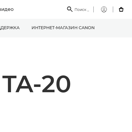
видео

Поиск
_

Мой
Canon
ДЕРЖКА
ИНТЕРНЕТ-МАГАЗИН CANON
TA-20