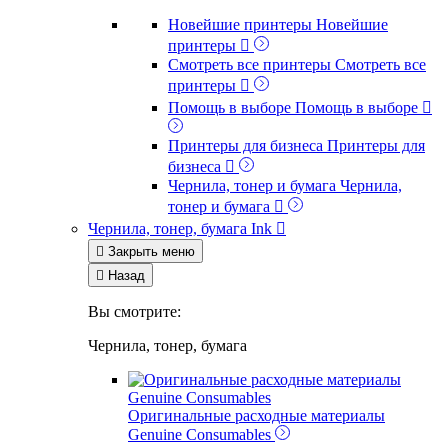
Новейшие принтеры
Новейшие
принтеры

Смотреть все принтеры
Смотреть все
принтеры

Помощь в выборе
Помощь в выборе

Принтеры для бизнеса
Принтеры для
бизнеса

Чернила, тонер и бумага
Чернила,
тонер и бумага

Чернила, тонер, бумага
Ink


Закрыть меню

Назад
Вы смотрите:
Чернила, тонер, бумага
Genuine Consumables
Оригинальные расходные материалы
Genuine Consumables