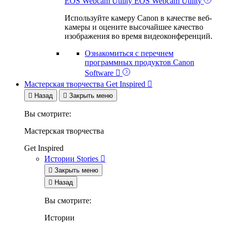
EOS Webcam Utility
EOS Webcam Utility
Используйте камеру Canon в качестве веб-
камеры и оцените высочайшее качество
изображения во время видеоконференций.
Ознакомиться с перечнем
программных продуктов
Canon
Software

Мастерская творчества
Get Inspired


Назад

Закрыть меню
Вы смотрите:
Мастерская творчества
Get Inspired
Истории
Stories


Закрыть меню

Назад
Вы смотрите:
Истории