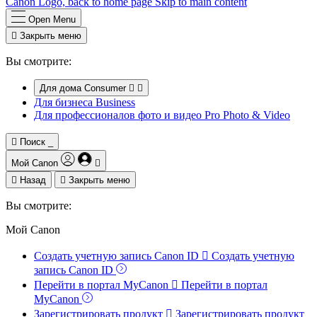
Canon Logo, back to home page
Skip to main content
Open Menu

Закрыть меню
Вы смотрите:
Для дома
Consumer


Для бизнеса
Business
Для профессионалов фото и видео
Pro Photo & Video

Поиск
_
Мой Canon


Назад

Закрыть меню
Вы смотрите:
Мой Canon
Создать учетную запись Canon ID

Создать учетную
запись Canon ID
Перейти в портал MyCanon

Перейти в портал
MyCanon
Зарегистрировать продукт

Зарегистрировать продукт