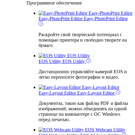
Программное обеспечение
Easy-PhotoPrint Editor
Easy-PhotoPrint Editor
Easy-PhotoPrint Editor
Раскройте свой творческий потенциал с
помощью принтера и свободно творите на
бумаге.
EOS Utility
EOS Utility
EOS Utility
Дистанционно управляйте камерой EOS и
легко переносите фотографии и видео.
Easy-Layout Editor
Easy-Layout Editor
Easy-Layout Editor
Документы, такие как файлы PDF и файлы
изображений, можно объединять на одной
странице на компьютере с ОС Windows
перед печатью.
EOS Webcam Utility