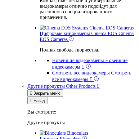
Компактные, легкие и универсальные
видеокамеры отлично подойдут для
различного специализированного
применения.
Cinema EOS Cameras
Цифровые кинокамеры Cinema EOS
Cinema
EOS Cameras
Полная свобода творчества.
Новейшие видеокамеры
Новейшие
видеокамеры

Смотреть все видеокамеры
Смотреть
все видеокамеры

Другие продукты
Other Products


Закрыть меню

Назад
Вы смотрите:
Другие продукты
Binoculars
Бинокли
Binoculars