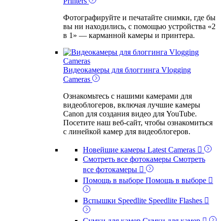
Printers
Фотографируйте и печатайте снимки, где бы
вы ни находились, с помощью устройства «2
в 1» — карманной камеры и принтера.
Vlogging
Cameras
Видеокамеры для блоггинга
Vlogging
Cameras
Ознакомьтесь с нашими камерами для
видеоблогеров, включая лучшие камеры
Canon для создания видео для YouTube.
Посетите наш веб-сайт, чтобы ознакомиться
с линейкой камер для видеоблогеров.
Новейшие камеры
Latest Cameras

Смотреть все фотокамеры
Смотреть
все фотокамеры

Помощь в выборе
Помощь в выборе

Вспышки Speedlite
Speedlite Flashes

Сумки для камер
Сумки для камер
