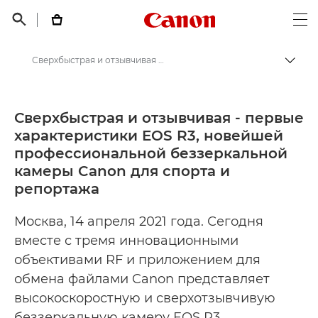
Canon Logo, back t


Op
Сверхбыстрая и отзывчивая - первые характеристики EOS R3, новейшей профессиональной беззеркальной камеры Canon для спорта и репортажа - Пресс-центр Canon
Пере
Canon
Пресс-центр Canon
Сверхбыстрая и отзывчивая - первые
характеристики EOS R3, новейшей
Пресс-релизы - Пресс-центр Canon
профессиональной беззеркальной
камеры Canon для спорта и
репортажа
Москва, 14 апреля 2021 года. Сегодня
вместе с тремя инновационными
объективами RF и приложением для
обмена файлами Canon представляет
высокоскоростную и сверхотзывчивую
беззеркальную камеру EOS R3,