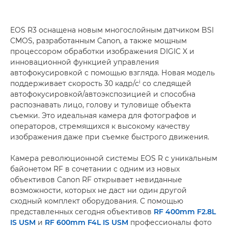
EOS R3 оснащена новым многослойным датчиком BSI
CMOS, разработанным Canon, а также мощным
процессором обработки изображения DIGIC X и
инновационной функцией управления
автофокусировкой с помощью взгляда. Новая модель
i
поддерживает скорость 30 кадр/с
со следящей
автофокусировкой/автоэкспозицией и способна
распознавать лицо, голову и туловище объекта
съемки. Это идеальная камера для фотографов и
операторов, стремящихся к высокому качеству
изображения даже при съемке быстрого движения.
Камера революционной системы EOS R с уникальным
байонетом RF в сочетании с одним из новых
объективов Canon RF открывает невиданные
возможности, которых не даст ни один другой
сходный комплект оборудования. С помощью
представленных сегодня объективов
RF 400mm F2.8L
IS USM
и
RF 600mm F4L IS USM
профессионалы фото