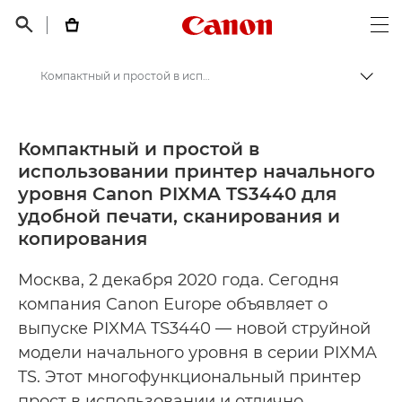
Canon Logo, back t


Op
Компактный и простой в использовании принтер начального уровня Canon PIXMA TS3440 для удобной печати, сканирования и копирования - Пресс-центр Canon
Пере
Canon
Пресс-центр Canon
Компактный и простой в
использовании принтер начального
Пресс-релизы - Пресс-центр Canon
уровня Canon PIXMA TS3440 для
удобной печати, сканирования и
копирования
Москва, 2 декабря 2020 года. Сегодня
компания Canon Europe объявляет о
выпуске PIXMA TS3440 — новой струйной
модели начального уровня в серии PIXMA
TS. Этот многофункциональный принтер
прост в использовании и отлично