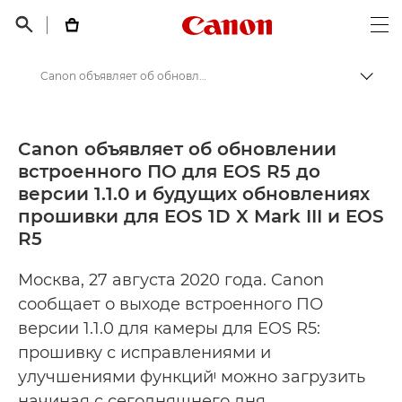
Canon Logo, back t


Op
Canon объявляет об обновлении встроенного ПО для EOS R5 до версии 1.1.0 и будущих обновлениях прошивки для EOS 1D X Mark III и EOS R5 - Пресс-центр Canon
Пере
Canon
Пресс-центр Canon
Canon объявляет об обновлении
встроенного ПО для EOS R5 до
Пресс-релизы - Пресс-центр Canon
версии 1.1.0 и будущих обновлениях
прошивки для EOS 1D X Mark III и EOS
R5
Москва, 27 августа 2020 года. Canon
сообщает о выходе встроенного ПО
версии 1.1.0 для камеры для EOS R5:
прошивку с исправлениями и
улучшениями функцийᶦ можно загрузить
начиная с сегодняшнего дня.