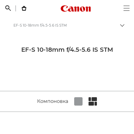
Canon Logo, back t


Op
EF-S 10-18mm f/4.5-5.6 IS STM
Пере
Canon
Объективы для камер Canon
EF-S 10-18mm f/4.5-5.6 IS STM
Canon EF-S 10-18mm f/4.5-5.6 IS STM - Объективы - Камера и фотообъективы
Компоновка
Set tiled view
Set masonry view