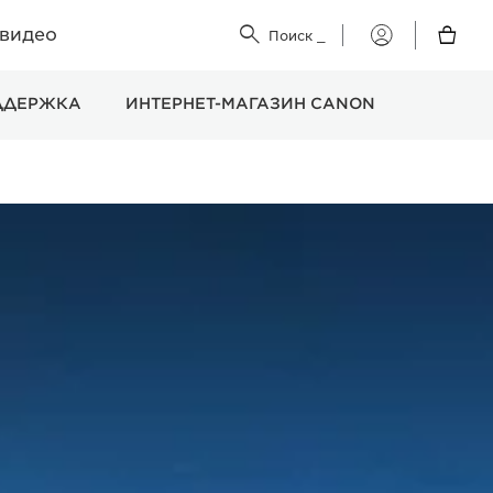
 видео


Поиск
_
Мой
Canon
ДДЕРЖКА
ИНТЕРНЕТ-МАГАЗИН CANON