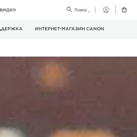
 видео


Поиск
_
Мой
Canon
ДДЕРЖКА
ИНТЕРНЕТ-МАГАЗИН CANON