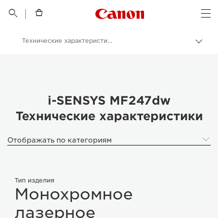
Canon Logo, back t


Op
Технические характеристики
Пере
цепо
Canon
Canon i-SENSYS MF247dw
i-SENSYS MF247dw
Технические характеристики
Отображать по категориям
Тип изделия
Монохромное
лазерное