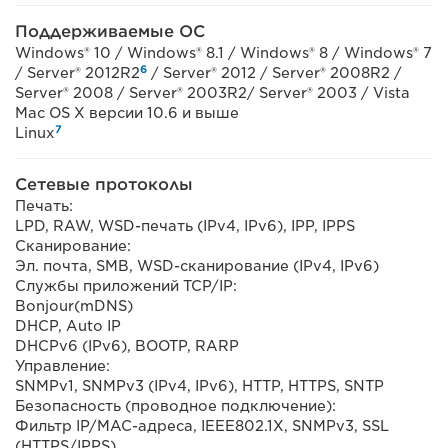
Поддерживаемые ОС
Windows® 10 / Windows® 8.1 / Windows® 8 / Windows® 7
6
/ Server® 2012R2
/ Server® 2012 / Server® 2008R2 /
Server® 2008 / Server® 2003R2/ Server® 2003 / Vista
Mac OS X версии 10.6 и выше
7
Linux
Сетевые протоколы
Печать:
LPD, RAW, WSD-печать (IPv4, IPv6), IPP, IPPS
Сканирование:
Эл. почта, SMB, WSD-сканирование (IPv4, IPv6)
Службы приложений TCP/IP:
Bonjour(mDNS)
DHCP, Auto IP
DHCPv6 (IPv6), BOOTP, RARP
Управление:
SNMPv1, SNMPv3 (IPv4, IPv6), HTTP, HTTPS, SNTP
Безопасность (проводное подключение):
Фильтр IP/MAC-адреса, IEEE802.1X, SNMPv3, SSL
(HTTPS/IPPS)