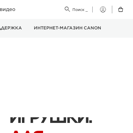
 видео


Поиск
_
Мой
Canon
ДДЕРЖКА
ИНТЕРНЕТ-МАГАЗИН CANON
БЕCКОНЕЧНЫЕ
ИГРУШКИ.