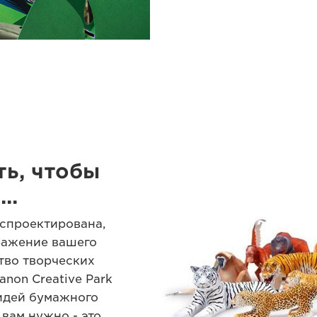
ть, чтобы
..
спроектирована,
ражение вашего
тво творческих
non Creative Park
идей бумажного
 вам нужно - это