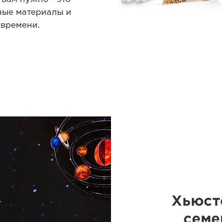
ные материалы и
 времени.
Хьюсто
семе