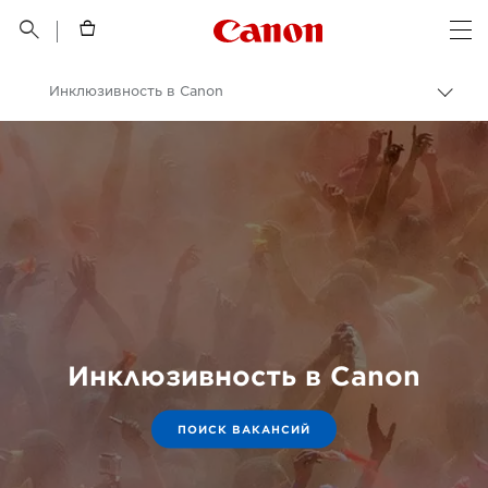
Canon Logo, back t


Op
Инклюзивность в Canon
Пере
цепо
Canon
Возможности трудоустройства в компании Canon
Наша компания
Инклюзивность в Canon
ПОИСК ВАКАНСИЙ