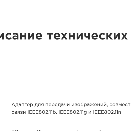
исание технических
Адаптер для передачи изображений, совмес
связи IEEE802.11b, IEEE802.11g и IEEE802.11n