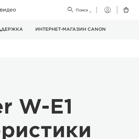
 видео


Поиск
_
Мой
Canon
ДДЕРЖКА
ИНТЕРНЕТ-МАГАЗИН CANON
er W-E1
еристики