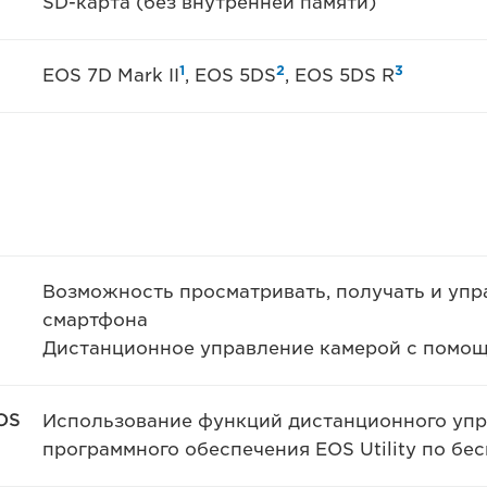
SD-карта (без внутренней памяти)
1
2
3
EOS 7D Mark II
, EOS 5DS
, EOS 5DS R
Возможность просматривать, получать и уп
смартфона
Дистанционное управление камерой с помо
OS
Использование функций дистанционного упр
программного обеспечения EOS Utility по бе