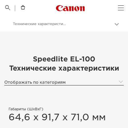
Canon Logo, back t


Op
Технические характеристики
Пере
цепо
Canon
Цифровые камеры
Speedlite EL-100
Speedlite EL-100
Технические характеристики
Отображать по категориям
Габариты (ШхВхГ)
64,6 x 91,7 x 71,0 мм