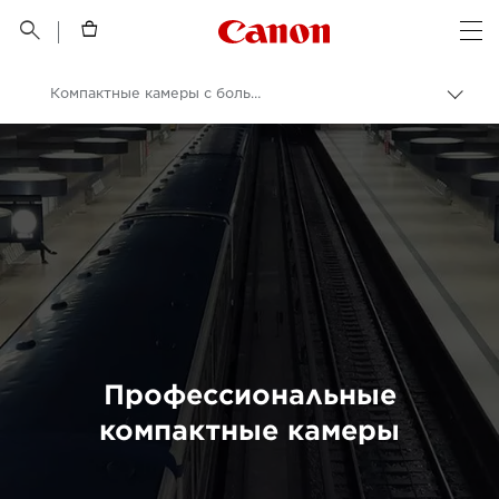
Canon Logo, back t


Op
Компактные камеры с большим датчиком
Пере
цепо
Canon
Цифровые камеры
Профессиональные
компактные камеры