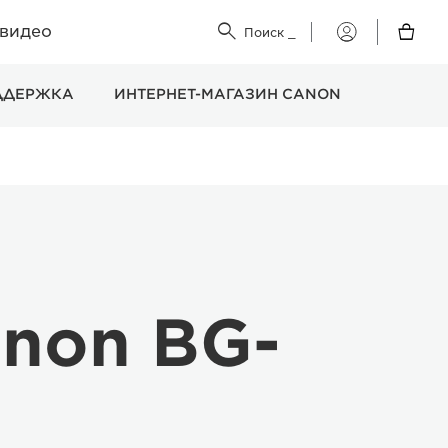
 видео


Поиск
_
Мой
Canon
ДДЕРЖКА
ИНТЕРНЕТ-МАГАЗИН CANON
non BG-