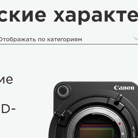
ские характ
Отображать по категориям
ие
HD-