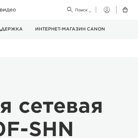
 видео


Поиск
_
Мой
Canon
ДДЕРЖКА
ИНТЕРНЕТ-МАГАЗИН CANON
я сетевая
0F-SHN