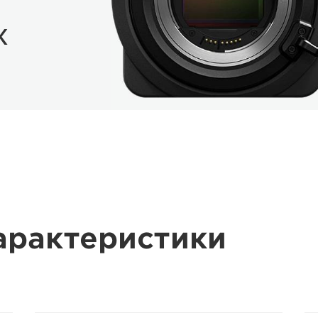
х
арактеристики