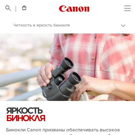
Canon Logo, back t


Op
Четкость и яркость бинокля
Пере
цепо
Canon
Бинокли
ЯРКОСТЬ
БИНОКЛЯ
Бинокли Canon призваны обеспечивать высокое