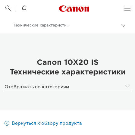
Canon Logo, back t


Op
Технические характеристики
Пере
цепо
Canon
Бинокли
Canon 10X20 IS
Canon 10X20 IS
Технические характеристики
Отображать по категориям
Вернуться к обзору продукта