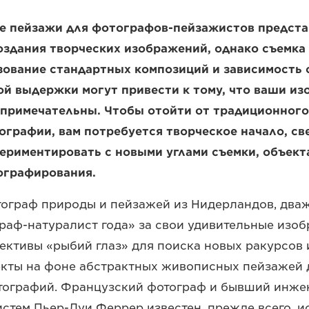
е пейзажи для фотографов-пейзажистов предст
здания творческих изображений, однако съемка
зование стандартных композиций и зависимость 
й выдержки могут привести к тому, что ваши и
 примечательны. Чтобы отойти от традиционного
ографии, вам потребуется творческое начало, с
ериментировать с новыми углами съемки, объект
ографирования.
тограф природы и пейзажей из Нидерландов, два
раф-натуралист года» за свои удивительные изо
ективы «рыбий глаз» для поиска новых ракурсов 
кты на фоне абстрактных живописных пейзажей 
тографий. Французский фотограф и бывший инже
стем Пьер-Луи Феррер известен, прежде всего, 