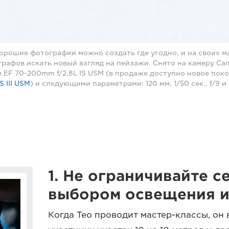
 хорошие фотографии можно создать где угодно, и на своих м
рафов искать новый взгляд на пейзажи. Снято на камеру Can
 EF 70-200mm f/2.8L IS USM (в продаже доступно новое пок
S III USM
) и следующими параметрами: 120 мм, 1/50 сек., f/9 и 
1. Не ограничивайте с
выбором освещения и
Когда Тео проводит мастер-классы, он