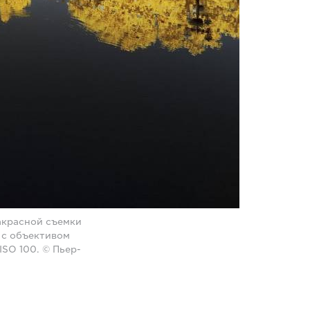
акрасной съемки
 с объективом
ISO 100. © Пьер-