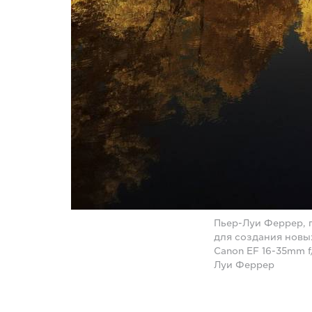
Пьер-Луи Феррер, 
для создания новы
Canon EF 16-35mm f
Луи Феррер