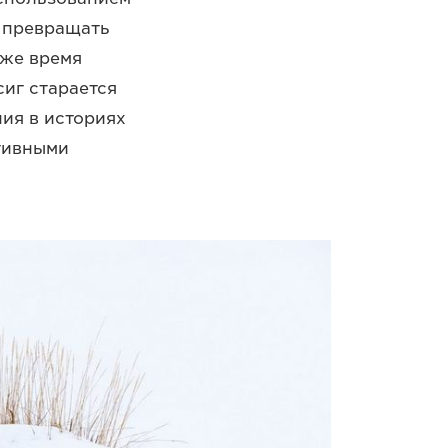
у превращать
 же время
иг старается
ия в историях
ктивными