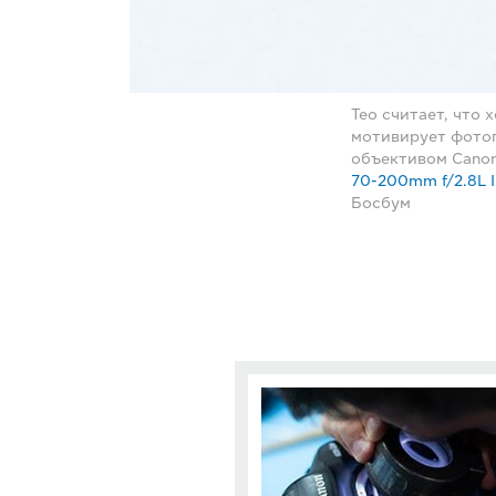
Тео считает, что
мотивирует фотог
объективом Canon
70-200mm f/2.8L I
Босбум