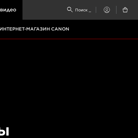
 видео


Поиск
_
My
Canon
ИНТЕРНЕТ-МАГАЗИН CANON
ы