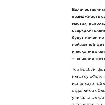
Величественны
возможность со
местах, исполь
сверхдлительно
будут ничем не
пейзажной фот
и желание эксп
техниками фот
Тео Босбум, фо
награду «Фотог
использует объ
отдельные объе
уникальных фо
авиационных си