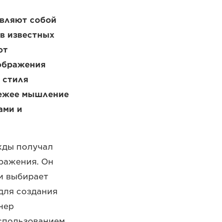
авляют собой
 в известных
от
зображения
 стиля
вежее мышление
ами и
жды получал
бражения. Он
и выбирает
для создания
нер
использованием