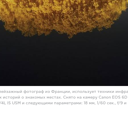
пейзажный фотограф из Франции, использует техники инфр
х историй о знакомых местах. Снято на камеру Canon EOS 6D
/4L IS USM и следующими параметрами: 18 мм, 1/60 сек., f/9 и 